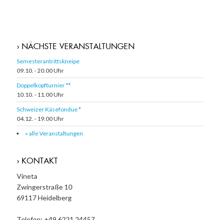
› NÄCHSTE VERANSTALTUNGEN
Semesterantrittskneipe
09.10. - 20.00 Uhr
Doppelkopfturnier **
10.10. - 11.00 Uhr
Schweizer Käsefondue *
04.12. - 19.00 Uhr
» alle Veranstaltungen
› KONTAKT
Vineta
Zwingerstraße 10
69117 Heidelberg
Telefon: +49 6221 24457