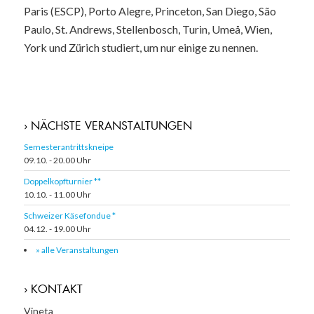
Paris (ESCP), Porto Alegre, Princeton, San Diego, São
Paulo, St. Andrews, Stellenbosch, Turin, Umeå, Wien,
York und Zürich studiert, um nur einige zu nennen.
› NÄCHSTE VERANSTALTUNGEN
Semesterantrittskneipe
09.10. - 20.00 Uhr
Doppelkopfturnier **
10.10. - 11.00 Uhr
Schweizer Käsefondue *
04.12. - 19.00 Uhr
» alle Veranstaltungen
› KONTAKT
Vineta